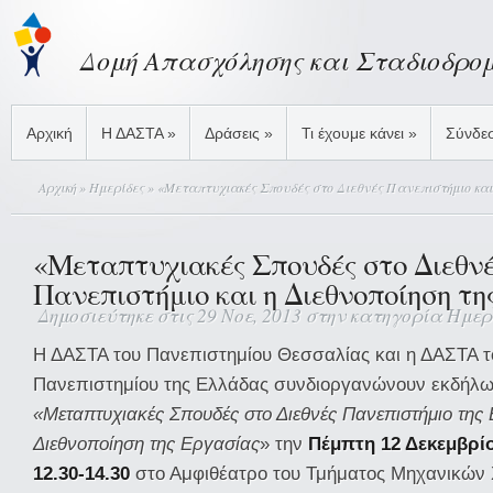
Δομή Απασχόλησης και Σταδιοδρο
Αρχική
Η ΔΑΣΤΑ
»
Δράσεις
»
Τι έχουμε κάνει
»
Σύνδε
Αρχική
»
Ημερίδες
» «Μεταπτυχιακές Σπουδές στο Διεθνές Πανεπιστήμιο και 
«Μεταπτυχιακές Σπουδές στο Διεθν
Πανεπιστήμιο και η Διεθνοποίηση τη
Δημοσιεύτηκε στις 29 Νοε, 2013 στην κατηγορία
Ημερ
Η ΔΑΣΤΑ του Πανεπιστημίου Θεσσαλίας και η ΔΑΣΤΑ τ
Πανεπιστημίου της Ελλάδας συνδιοργανώνουν εκδήλωσ
«Μεταπτυχιακές Σπουδές στο Διεθνές Πανεπιστήμιο της 
Διεθνοποίηση της Εργασίας
» την
Πέμπτη 12 Δεκεμβρίο
12.30-14.30
στο Αμφιθέατρο του Τμήματος Μηχανικών 